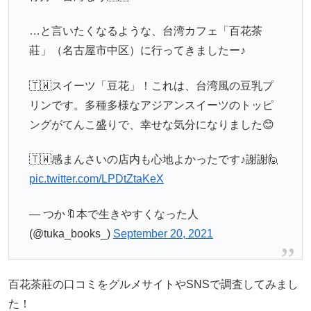
…と言いたくなるような、台湾カフェ「百花茶
莊」（名古屋市中区）に行ってきましたー♪
🇹🇼スイーツ「豆花」！これは、台湾風の豆乳プ
リンです。多種多様なアジアンスイーツのトッピ
ングがてんこ盛りで、幸せな気分になりました😊
🇹🇼感まんさいの店内も心地よかったです♪謝謝🙋
pic.twitter.com/LPDtZtaKeX
— つか🔖本で生きやすくなった人
(@tuka_books_)
September 20, 2021
百花茶莊の口コミをグルメサイトやSNSで調査してみまし
た！