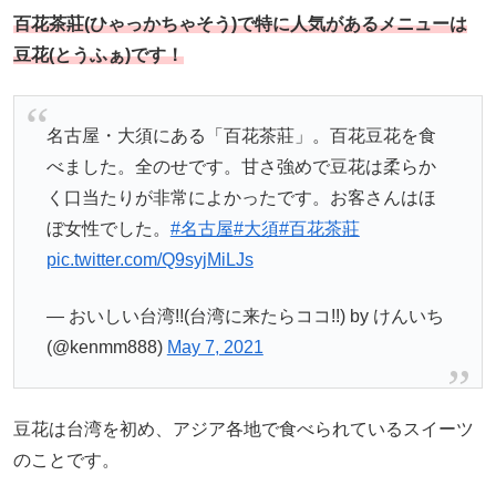
百花茶莊(ひゃっかちゃそう)で特に人気があるメニューは
豆花(とうふぁ)です！
名古屋・大須にある「百花茶莊」。百花豆花を食
べました。全のせです。甘さ強めで豆花は柔らか
く口当たりが非常によかったです。お客さんはほ
ぼ女性でした。
#名古屋
#大須
#百花茶莊
pic.twitter.com/Q9syjMiLJs
— おいしい台湾!!(台湾に来たらココ!!) by けんいち
(@kenmm888)
May 7, 2021
豆花は台湾を初め、アジア各地で食べられているスイーツ
のことです。