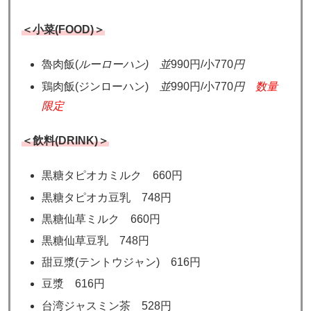
＜小菜(FOOD)＞
魯肉飯(
ルーローハン) 並
990円/小770
円
鶏肉飯(ジンローハン)
並
990円/小770
円
数量
限定
＜飲料(DRINK)＞
黒糖タピオカミルク 660円
黒糖タピオカ豆乳 748円
黒糖仙草ミルク 660円
黒糖仙草豆乳 748円
甜豆漿(テントウジャン) 616円
豆漿 616円
台湾ジャスミン茶 528円