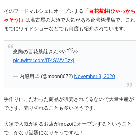
そのフードマルシェにオープンする
「百花茶莊(ひゃっかち
ゃそう)」
は名古屋の大須で人気がある台湾料理店で、これ
までにワイドショーなどでも何度も紹介されています。
念願の百花茶莊さん✧ʕ̢̣̣̣̣̩̩̩̩·͡˔·ོɁ̡̣̣̣̣̩̩̩̩✧
pic.twitter.com/IT4SWVBzxj
— 内服用⛅ (@moon8672)
November 8, 2020
手作りにこだわった商品が販売されてるなので大量生産が
できず、売り切れることも多いそうです。
大須で人気があるお店がｍozoにオープンするということ
で、かなり話題になりそうですね！