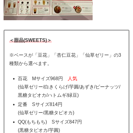
＜甜品(SWEETS)＞
※ベースが「豆花」「杏仁豆花」「仙草ゼリー」の3
種類から選べます。
百花 Mサイズ968円
人気
(仙草ゼリー/白きくらげ/芋圓/あずき/ピーナッツ/
黒糖タピオカ/ハトムギ/緑豆)
定番 Sサイズ814円
(仙草ゼリー/黒糖タピオカ)
QQ(もちもち) Sサイズ847円
(黒糖タピオカ/芋圓)