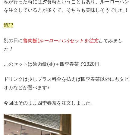
私が行った時には夕食時ということもあり、ルーローハン
を注文している方が多くて、そちらも美味しそうでした！
追記
別の日に
魯肉飯(
ルーローハン)セットを注文
してみまし
た！
このセットは魯肉飯(並)＋四季春茶で1320円。
ドリンクは少しプラス料金を払えば四季春茶以外にもタピ
オカなどが選べます♪
今回はそのまま四季春茶を注文しました。