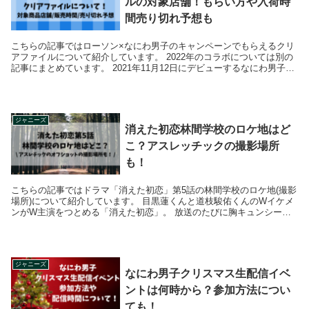
ルの対象店舗！もらい方や入荷時
間売り切れ予想も
こちらの記事ではローソン×なにわ男子のキャンペーンでもらえるクリ
アファイルについて紹介しています。 2022年のコラボについては別の
記事にまとめています。 2021年11月12日にデビューするなにわ男子と
ローソン...
ジャニーズ
消えた初恋林間学校のロケ地はど
こ？アスレッチックの撮影場所
も！
こちらの記事ではドラマ「消えた初恋」第5話の林間学校のロケ地(撮影
場所)について紹介しています。 目黒蓮くんと道枝駿佑くんのWイケメ
ンがW主演をつとめる「消えた初恋」。 放送のたびに胸キュンシーン
があっててキュンキュンしてしまい...
ジャニーズ
なにわ男子クリスマス生配信イベ
ントは何時から？参加方法につい
ても！