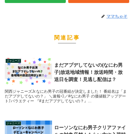
ママちゃそ
関連記事
ジャニーズ
まだアプデしてないの(なにわ男
子)放送地域情報！放送時間・放
送日を調査！見逃し配信は？
関西ジャニーズJr.なにわ男子の冠番組が決定しました！ 番組名は「ま
だアプデしてないの？」 ＼速報💨／#なにわ男子 の価値観アップデー
ト⤴️バラエティー 『#まだアプデしてないの？』...
ジャニーズ
ローソンなにわ男子クリアファイ