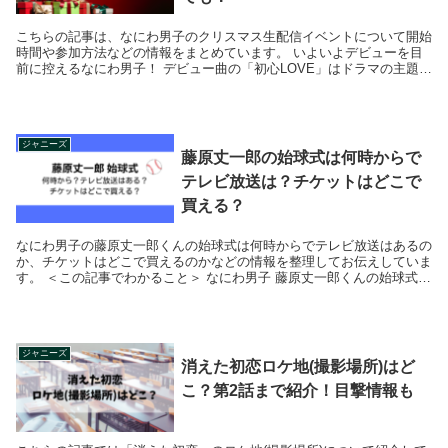
こちらの記事は、なにわ男子のクリスマス生配信イベントについて開始
時間や参加方法などの情報をまとめています。 いよいよデビューを目
前に控えるなにわ男子！ デビュー曲の「初心LOVE」はドラマの主題歌
にもなっていて、なにわ男子のメン...
ジャニーズ
藤原丈一郎の始球式は何時からで
テレビ放送は？チケットはどこで
買える？
なにわ男子の藤原丈一郎くんの始球式は何時からでテレビ放送はあるの
か、チケットはどこで買えるのかなどの情報を整理してお伝えしていま
す。 ＜この記事でわかること＞ なにわ男子 藤原丈一郎くんの始球式は
何時から？ ...
ジャニーズ
消えた初恋ロケ地(撮影場所)はど
こ？第2話まで紹介！目撃情報も