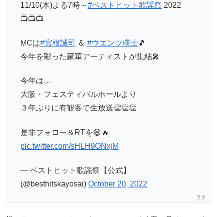
11/10(木)よる7時～
#ベストヒット歌謡祭
2022
📺📺📺
MCは
#宮根誠司
＆
#ウエンツ瑛士
🎵
今年を彩った豪華アーティストが集結🎤
今年は…
大阪・フェスティバルホールより
３年ぶりに有観客で生放送👏👏👏
是非フォロー＆RTを😆🔥
pic.twitter.com/sHLH9ONxjM
— ベストヒット歌謡祭【公式】
(@besthitskayosai)
October 20, 2022