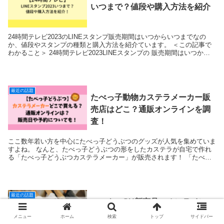
いつまで？値段や購入方法を紹介
24時間テレビ2023のLINEスタンプ販売期間はいつからいつまでなの
か、値段やスタンプの種類と購入方法を紹介ています。 ＜この記事で
わかること＞ 24時間テレビ2023LINEスタンプの 販売期間はいつから
いつま...
最近の話題
たべっ子動物カステラメーカー販
売店はどこ？通販オンラインを調
査！
ここ数年若い方を中心にたべっ子どうぶつのグッズが人気を集めていま
すよね。 なんと、たべっ子どうぶつの形をしたカステラが自宅で作れ
る「たべっ子どうぶつカステラメーカー」が販売されます！ 「たべっ
子どうぶつカステラメーカー」らいおん...
最近の話題
ユニクロGU新商品のオンライン
販売時間は何時から？攻略方法を
メニュー
ホーム
検索
トップ
サイドバー