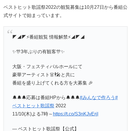
ベストヒット歌謡祭2022の観覧募集は10月27日から番組公
式サイトで始まっています。
◤◢◤⚡番組観覧 情報解禁⚡◢◤◢
✨🎊3年ぶりの有観客🎊✨
大阪・フェスティバルホールにて
豪華アーティスト👗🕴️🎤と共に
番組を盛り上げてくれる方を大募集 🎉
🔔🔔🔔応募は番組HPから🔔🔔🔔
#みんなで作ろう
#
ベストヒット歌謡祭
2022
11/10(木)よる7時～
https://t.co/S3nKJvErjI
— ベストヒット歌謡祭【公式】