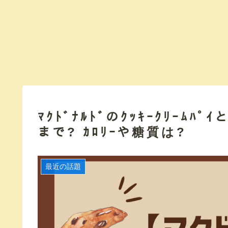
ﾏｸﾄﾞﾅﾙﾄﾞのｸｯｷｰｸﾘｰﾑﾊﾟ
まで? ｶﾛﾘｰや糖質は?
最近の話題