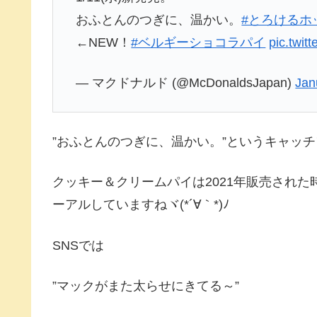
おふとんのつぎに、温かい。
#とろけるホ
←NEW！
#ベルギーショコラパイ
pic.twi
— マクドナルド (@McDonaldsJapan)
Jan
”おふとんのつぎに、温かい。”というキャッチ
クッキー＆クリームパイは2021年販売され
ーアルしていますねヾ(*´∀｀*)ﾉ
SNSでは
”マックがまた太らせにきてる～”