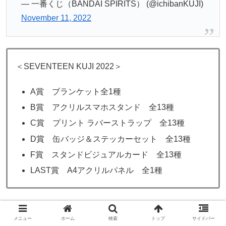
— 一番くじ（BANDAI SPIRITS） (@ichibanKUJI)
November 11, 2022
＜SEVENTEEN KUJI 2022＞
A賞 ブランケット全1種
B賞 アクリルスマホスタンド 全13種
C賞 プリント ラバーストラップ 全13種
D賞 缶バッジ＆ステッカーセット 全13種
F賞 スタンドビジュアルカード 全13種
LAST賞 A4アクリルパネル 全1種
2021年とそこまで大差はないですが、2021年はA賞がクッ
メニュー
ホーム
検索
トップ
サイドバー
ションだったので、クッションが欲しかった～というツイ