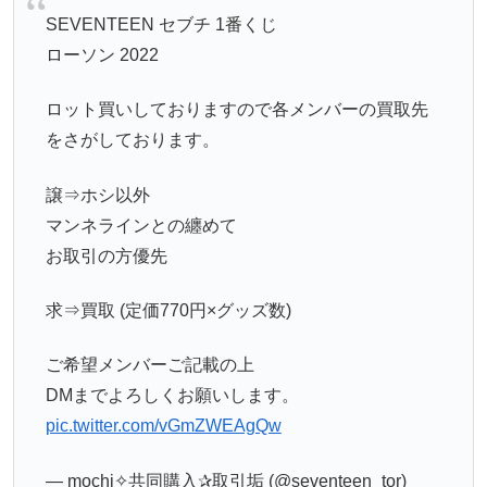
SEVENTEEN セブチ 1番くじ
ローソン 2022
ロット買いしておりますので各メンバーの買取先
をさがしております。
譲⇒ホシ以外
マンネラインとの纏めて
お取引の方優先
求⇒買取 (定価770円×グッズ数)
ご希望メンバーご記載の上
DMまでよろしくお願いします。
pic.twitter.com/vGmZWEAgQw
— mochi✧共同購入✰取引垢 (@seventeen_tor)