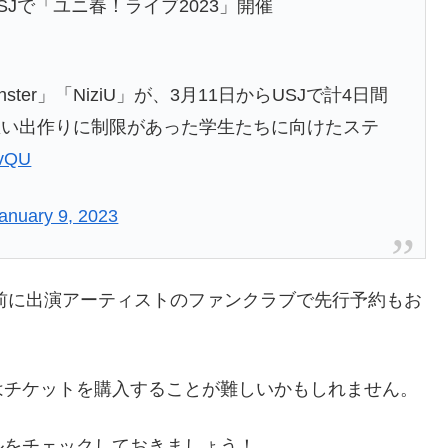
USJで「ユニ春！ライブ2023」開催
Monster」「NiziU」が、3月11日からUSJで計4日間
思い出作りに制限があった学生たちに向けたステ
zvQU
anuary 9, 2023
の前に出演アーティストのファンクラブで先行予約もお
はチケットを購入することが難しいかもしれません。
ルをチェックしておきましょう！