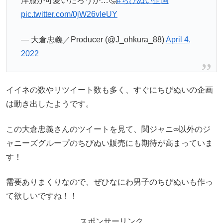
洋服が可愛いだろうか…🤔
#ちびぬい企画
pic.twitter.com/0jW26vIeUY
— 大倉忠義／Producer (@J_ohkura_88)
April 4,
2022
イイネの数やリツイート数も多く、すぐにちびぬいの企画
は動き出したようです。
この大倉忠義さんのツイートを見て、関ジャニ∞以外のジ
ャニーズグループのちびぬい販売にも期待が高まっていま
す！
需要ありまくりなので、ぜひなにわ男子のちびぬいも作っ
て欲しいですね！！
スポンサーリンク