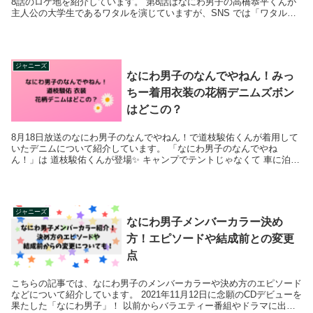
8話のロケ地を紹介しています。 第8話はなにわ男子の高橋恭平くんが
主人公の大学生であるワタルを演じていますが、SNS では「ワタルが
恭平くんそのもの」という声もたく...
ジャニーズ
なにわ男子のなんでやねん！みっ
ちー着用衣装の花柄デニムズボン
はどこの？
8月18日放送のなにわ男子のなんでやねん！で道枝駿佑くんが着用して
いたデニムについて紹介しています。 「なにわ男子のなんでやね
ん！」は 道枝駿佑くんが登場✨ キャンプでテントじゃなくて 車に泊ま
るのなんでやねん&#...
ジャニーズ
なにわ男子メンバーカラー決め
方！エピソードや結成前との変更
点
こちらの記事では、なにわ男子のメンバーカラーや決め方のエピソード
などについて紹介しています。 2021年11月12日に念願のCDデビューを
果たした「なにわ男子」！ 以前からバラエティー番組やドラマに出演