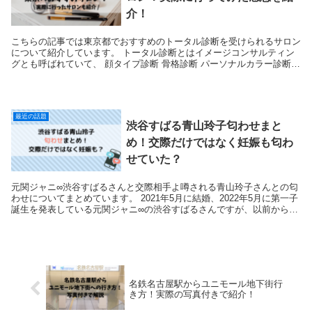
介！
こちらの記事では東京都でおすすめのトータル診断を受けられるサロン
について紹介しています。 トータル診断とはイメージコンサルティン
グとも呼ばれていて、 顔タイプ診断 骨格診断 パーソナルカラー診断
この3つの...
最近の話題
渋谷すばる青山玲子匂わせまと
め！交際だけではなく妊娠も匂わ
せていた？
元関ジャニ∞渋谷すばるさんと交際相手よ噂される青山玲子さんとの匂
わせについてまとめています。 2021年5月に結婚、2022年5月に第一子
誕生を発表している元関ジャニ∞の渋谷すばるさんですが、以前から
様々な"匂わせ"が話題になっていま...
名鉄名古屋駅からユニモール地下街行
き方！実際の写真付きで紹介！