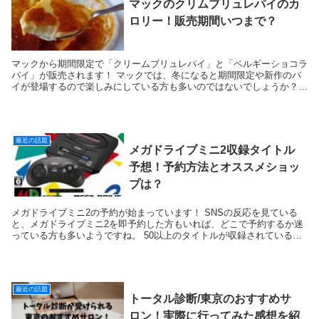
マックのクリムブリュレパイのカ
ロリー！販売期間いつまで？
マックから期間限定で「クリームブリュレパイ」と「ベルギーショコラ
パイ」が販売されます！ マックでは、冬になると期間限定や新作のパ
イが登場するので楽しみにしている方も多いのではないでしょうか？
「クリームブリュレパイ」は今年初登場...
最近の話題
メガドライブミニ2収録タイトル
予想！予約方法とオススメショッ
プは？
メガドライブミニ2の予約が始まっています！ SNSの反応を見ている
と、メガドライブミニ2を即予約した方もいれば、どこで予約するか迷
っている方も多いようですね。 50以上のタイトルが収録されていると
いうことで、収録内容が全...
最近の話題
トータル診断/東京のおすすめサ
ロン！実際に行ってみた感想を紹