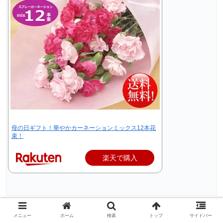
母の日ギフト！華やかカーネーションミックス12本花
束！
楽天で購入
スポンサーリンク
メニュー
ホーム
検索
トップ
サイドバー