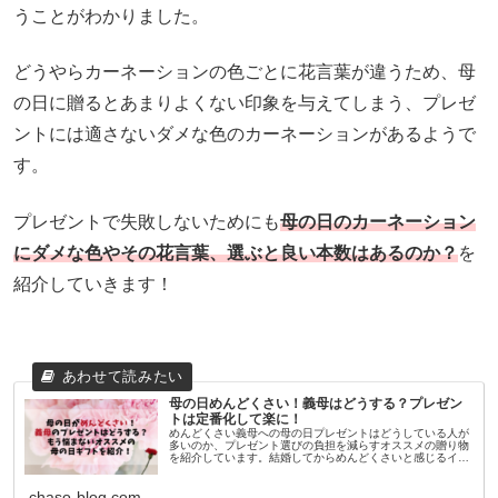
うことがわかりました。
どうやらカーネーションの色ごとに花言葉が違うため、母
の日に贈るとあまりよくない印象を与えてしまう、プレゼ
ントには適さないダメな色のカーネーションがあるようで
す。
プレゼントで失敗しないためにも
母の日のカーネーション
にダメな色やその花言葉、選ぶと良い本数はあるのか？
を
紹介していきます！
母の日めんどくさい！義母はどうする？プレゼン
トは定番化して楽に！
めんどくさい義母への母の日プレゼントはどうしている人が
多いのか、プレゼント選びの負担を減らすオススメの贈り物
を紹介しています。結婚してからめんどくさいと感じるイベ
ントの1つが母の日！母の日自体はステキなイベントだと思
いますが、実母ならともか
chaso-blog.com