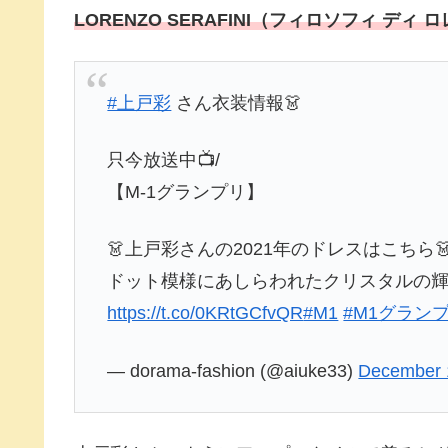
LORENZO SERAFINI（フィロソフィ ディ
#上戸彩
さん衣装情報👗
只今放送中📺/
【M-1グランプリ】
👗上戸彩さんの2021年のドレスはこちら
ドット模様にあしらわれたクリスタルの輝
https://t.co/0KRtGCfvQR
#M1
#M1グラン
— dorama-fashion (@aiuke33)
December 