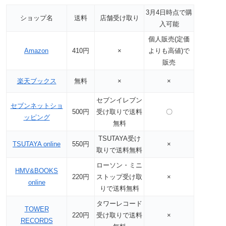
3月4日時点で購
ショップ名
送料
店舗受け取り
入可能
個人販売(定価
Amazon
410円
×
よりも高値)で
販売
楽天ブックス
無料
×
×
セブンイレブン
セブンネットショ
500円
受け取りで送料
〇
ッピング
無料
TSUTAYA受け
TSUTAYA online
550円
×
取りで送料無料
ローソン・ミニ
HMV&BOOKS
220円
ストップ受け取
×
online
りで送料無料
タワーレコード
TOWER
220円
受け取りで送料
×
RECORDS