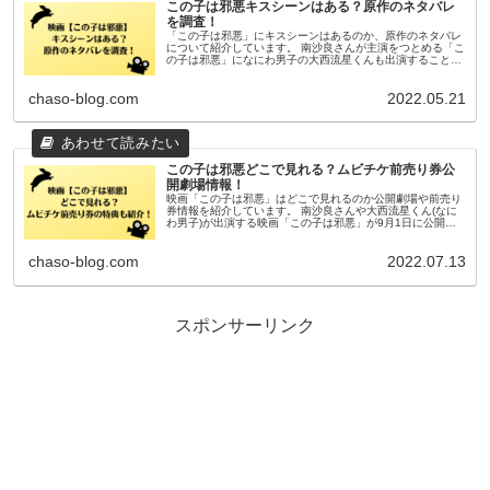
この子は邪悪キスシーンはある？原作のネタバレ
を調査！
「この子は邪悪」にキスシーンはあるのか、原作のネタバレ
について紹介しています。 南沙良さんが主演をつとめる「こ
の子は邪悪」になにわ男子の大西流星くんも出演することか
ら、ファンの間ではキスシーンがあるのか気にしている方も
多いようですよね...
chaso-blog.com
2022.05.21
この子は邪悪どこで見れる？ムビチケ前売り券公
開劇場情報！
映画「この子は邪悪」はどこで見れるのか公開劇場や前売り
券情報を紹介しています。 南沙良さんや大西流星くん(なに
わ男子)が出演する映画「この子は邪悪」が9月1日に公開さ
れます。 不気味な予告動画で話題になっていましたが、主題
歌も決...
chaso-blog.com
2022.07.13
スポンサーリンク