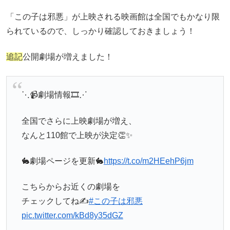
「この子は邪悪」が上映される映画館は全国でもかなり限
られているので、しっかり確認しておきましょう！
追記
公開劇場が増えました！
⋱📹劇場情報🎞⋰
全国でさらに上映劇場が増え、
なんと110館で上映が決定👏✨
🐇劇場ページを更新🐇
https://t.co/m2HEehP6jm
こちらからお近くの劇場を
チェックしてね✍️
#この子は邪悪
pic.twitter.com/kBd8y35dGZ