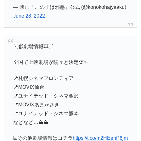
— 映画『この子は邪悪』公式 (@konokohajyaaku)
June 28, 2022
⋱📹劇場情報🎞⋰
全国で上映劇場が続々と決定👏✨
📍札幌シネマフロンティア
📍MOVIX仙台
📍ユナイテッド・シネマ金沢
📍MOVIXあまがさき
📍ユナイテッド・シネマ熊本
などなど…🐇🐇
☑️その他劇場情報はコチラ
https://t.co/m2HEehP6jm