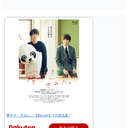
夢中さ、きみに。【Blu-ray】 [ 大西流星 ]