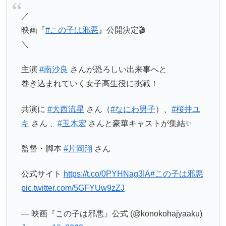
／
映画『
#この子は邪悪
』公開決定🎬
＼
主演
#南沙良
さんが恐ろしい出来事へと
巻き込まれていく女子高生役に挑戦！
共演に
#大西流星
さん（
#なにわ男子
）、
#桜井ユ
キ
さん 、
#玉木宏
さんと豪華キャストが集結✨
監督・脚本
#片岡翔
さん
公式サイト
https://t.co/0PYHNag3IA
#この子は邪悪
pic.twitter.com/5GFYUw9zZJ
— 映画『この子は邪悪』公式 (@konokohajyaaku)