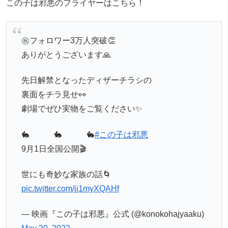
この子は邪悪のフライヤーはこちら！
㊗️フォロワー3万人突破👏
ありがとうございます🙏
先日解禁となったディザーチラシの
裏面をチラ見せ👀
劇場でぜひ実物をご覧ください✨
🐇 🐇 🐇
#この子は邪悪
9月1日全国公開🎬
世にも奇妙な家族の話🌀
pic.twitter.com/jj1myXQAHf
— 映画『この子は邪悪』公式 (@konokohajyaaku)