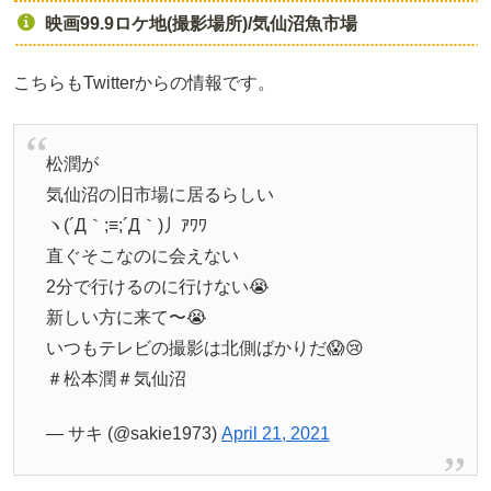
映画99.9ロケ地(撮影場所)/気仙沼魚市場
こちらもTwitterからの情報です。
松潤が
気仙沼の旧市場に居るらしい
ヽ(´Д｀;≡;´Д｀)丿ｱﾜﾜ
直ぐそこなのに会えない
2分で行けるのに行けない😭
新しい方に来て〜😭
いつもテレビの撮影は北側ばかりだ😱😢
＃松本潤＃気仙沼
— サキ (@sakie1973)
April 21, 2021