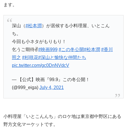
ます。
深山（
#松本潤
）が居候する小料理屋、いとこん
ち。
今回も小ネタがもりもり！
乞うご期待✌
#映画999
#この冬公開
#松本潤
#香川
照之
#杉咲花
#深山と愉快な仲間たち
pic.twitter.com/gc0DnNVdcV
— 【公式】映画『99.9』この冬公開！
(@999_eiga)
July 4, 2021
小料理屋「いとこんんち」のロケ地は東京都中野区にある
野方文化マーケットです。