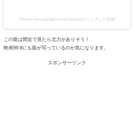
Hisashi Kimura(@kimura.hisashi)がシェアした投稿
この龍は間近で見たら北力がありそう！
映画99.9にも龍が写っているのか気になります。
スポンサーリンク