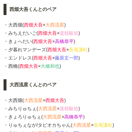
西畑大吾くんとのペア
・大西畑(
西畑大吾
×
大西流星
)
・みちえだいご(
西畑大吾
×
道枝駿佑
)
・きょへだい(
西畑大吾
×
高橋恭平
)
・夕暮れマンデーズ(
西畑大吾
×
長尾謙杜
)
・エンドレス(
西畑大吾
×
藤原丈一郎
)
・西橋(
西畑大吾
×
大橋和也
)
大西流星くんとのペア
・大西畑(
大西流星
×
西畑大吾
)
・みちりゅちぇ(
大西流星
×
道枝駿佑
)
・きょろりゅちぇ(
大西流星
×
高橋恭平
)
・りゅちぇなが/タピオカちゃん(
大西流星
×
長尾謙杜
)