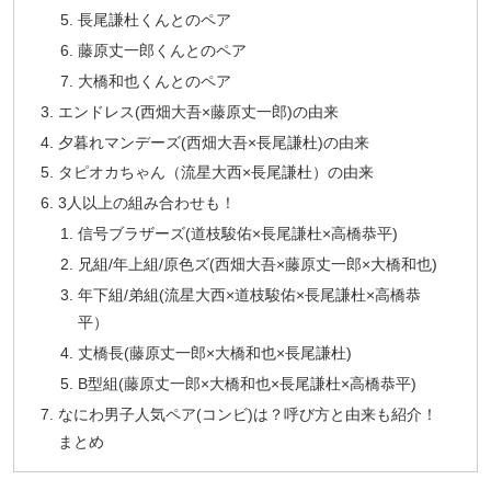
長尾謙杜くんとのペア
藤原丈一郎くんとのペア
大橋和也くんとのペア
エンドレス(西畑大吾×藤原丈一郎)の由来
夕暮れマンデーズ(西畑大吾×長尾謙杜)の由来
タピオカちゃん（流星大西×長尾謙杜）の由来
3人以上の組み合わせも！
信号ブラザーズ(道枝駿佑×長尾謙杜×高橋恭平)
兄組/年上組/原色ズ(西畑大吾×藤原丈一郎×大橋和也)
年下組/弟組(流星大西×道枝駿佑×長尾謙杜×高橋恭
平）
丈橋長(藤原丈一郎×大橋和也×長尾謙杜)
B型組(藤原丈一郎×大橋和也×長尾謙杜×高橋恭平)
なにわ男子人気ペア(コンビ)は？呼び方と由来も紹介！
まとめ