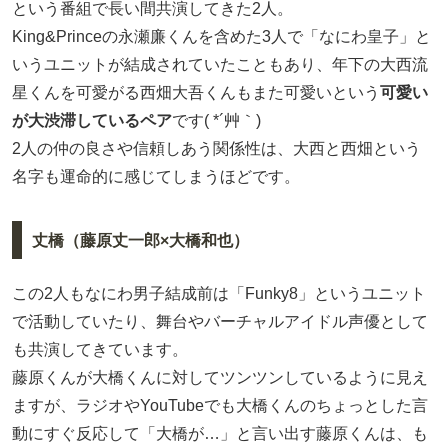
という番組で長い間共演してきた2人。
King&Princeの永瀬廉くんを含めた3人で「なにわ皇子」と
いうユニットが結成されていたこともあり、年下の大西流
星くんを可愛がる西畑大吾くんもまた可愛いという
可愛い
が大渋滞しているペア
です( *´艸｀)
2人の仲の良さや信頼しあう関係性は、大西と西畑という
名字も運命的に感じてしまうほどです。
丈橋（藤原丈一郎×大橋和也）
この2人もなにわ男子結成前は「Funky8」というユニット
で活動していたり、舞台やバーチャルアイドル声優として
も共演してきています。
藤原くんが大橋くんに対してツンツンしているように見え
ますが、ラジオやYouTubeでも大橋くんのちょっとした言
動にすぐ反応して「大橋が…」と言い出す藤原くんは、も