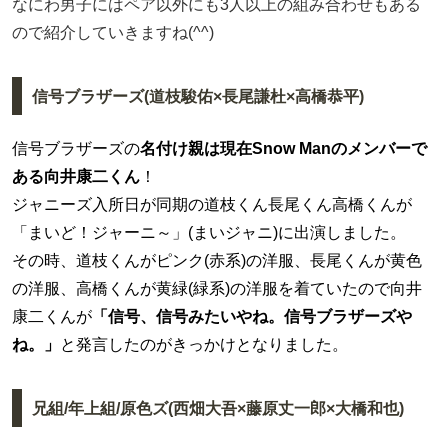
なにわ男子にはペア以外にも3人以上の組み合わせもある
ので紹介していきますね(^^)
信号ブラザーズ(道枝駿佑×長尾謙杜×高橋恭平)
信号ブラザーズの
名付け親は現在Snow Manのメンバーで
ある向井康二くん
！
ジャニーズ入所日が同期の道枝くん長尾くん高橋くんが
「まいど！ジャーニ～」(まいジャニ)に出演しました。
その時、道枝くんがピンク(赤系)の洋服、長尾くんが黄色
の洋服、高橋くんが黄緑(緑系)の洋服を着ていたので向井
康二くんが
「信号、信号みたいやね。信号ブラザーズや
ね。」
と発言したのがきっかけとなりました。
兄組/年上組/原色ズ(西畑大吾×藤原丈一郎×大橋和也)