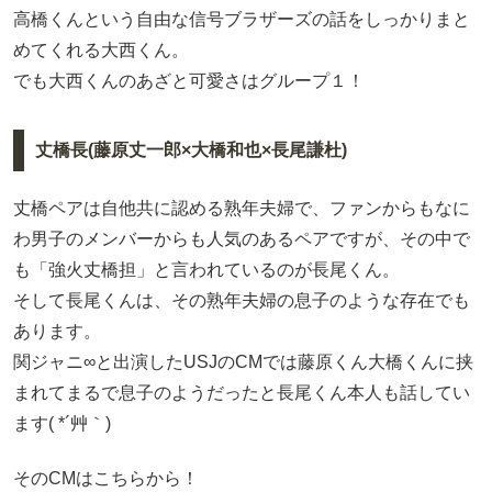
高橋くんという自由な信号ブラザーズの話をしっかりまと
めてくれる大西くん。
でも大西くんのあざと可愛さはグループ１！
丈橋長(藤原丈一郎×大橋和也×長尾謙杜)
丈橋ペアは自他共に認める熟年夫婦で、ファンからもなに
わ男子のメンバーからも人気のあるペアですが、その中で
も「強火丈橋担」と言われているのが長尾くん。
そして長尾くんは、その熟年夫婦の息子のような存在でも
あります。
関ジャニ∞と出演したUSJのCMでは藤原くん大橋くんに挟
まれてまるで息子のようだったと長尾くん本人も話してい
ます( *´艸｀)
そのCMはこちらから！