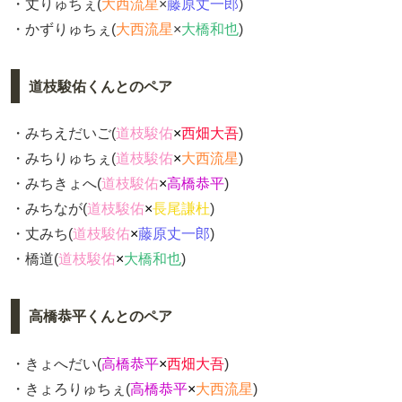
・丈りゅちぇ(
大西流星
×
藤原丈一郎
)
・かずりゅちぇ(
大西流星
×
大橋和也
)
道枝駿佑くんとのペア
・みちえだいご(
道枝駿佑
×
西畑大吾
)
・みちりゅちぇ(
道枝駿佑
×
大西流星
)
・みちきょへ(
道枝駿佑
×
高橋恭平
)
・みちなが(
道枝駿佑
×
長尾謙杜
)
・丈みち(
道枝駿佑
×
藤原丈一郎
)
・橋道(
道枝駿佑
×
大橋和也
)
高橋恭平くんとのペア
・きょへだい(
高橋恭平
×
西畑大吾
)
・きょろりゅちぇ(
高橋恭平
×
大西流星
)