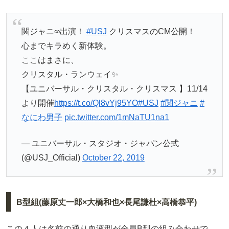
関ジャニ∞出演！
#USJ
クリスマスのCM公開！
心までキラめく新体験。
ここはまさに、
クリスタル・ランウェイ✨
【ユニバーサル・クリスタル・クリスマス 】11/14
より開催
https://t.co/Ql8vYj95YO
#USJ
#関ジャニ
#
なにわ男子
pic.twitter.com/1mNaTU1na1
— ユニバーサル・スタジオ・ジャパン公式
(@USJ_Official)
October 22, 2019
B型組(藤原丈一郎×大橋和也×長尾謙杜×高橋恭平)
この４人は名前の通り血液型が全員B型の組み合わせで