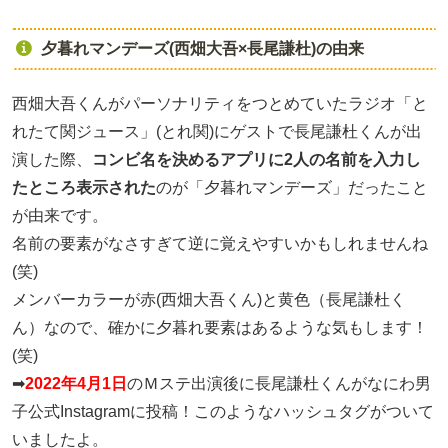
夕暮れマンデーズ(西畑大吾×長尾謙杜)の由来
西畑大吾くんがパーソナリティをつとめていたラジオ「と
れたて関ジュース」(とれ関)にゲストで長尾謙杜くんが出
演した際、
コンビ名を決めるアプリに2人の名前を入力し
たところ表示された
のが「夕暮れマンデーズ」だったこと
が由来です。
名前の要素がなさすぎて逆に覚えやすいかもしれませんね
(笑)
メンバーカラーが赤(西畑大吾くん)と黄色（長尾謙杜く
ん）なので、確かに夕暮れ要素はあるような気もします！
(笑)
➡
2022年4月1日
のＭステ出演後に長尾謙杜くんがなにわ男
子公式Instagramに投稿！このようなハッシュタグがついて
いましたよ。