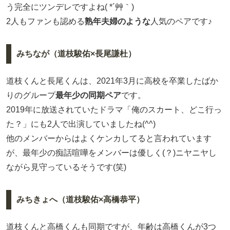
う完全にツンデレですよね( *´艸｀)
2人もファンも認める
熟年夫婦のような
人気のペアです♪
みちなが（道枝駿佑×長尾謙杜）
道枝くんと長尾くんは、2021年3月に高校を卒業したばか
りのグループ
最年少の同期ペア
です。
2019年に放送されていたドラマ「俺のスカート、どこ行っ
た？」にも2人で出演していましたね(^^)
他のメンバーからはよくケンカしてると言われています
が、最年少の痴話喧嘩をメンバーは優しく(？)ニヤニヤし
ながら見守っているそうです(笑)
みちきょへ（道枝駿佑×高橋恭平）
道枝くんと高橋くんも同期ですが、年齢は高橋くんが3つ