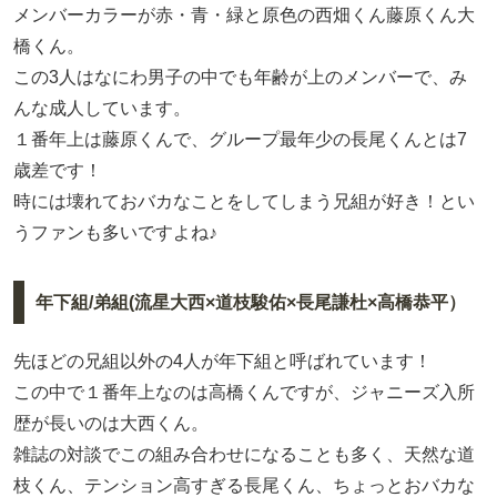
メンバーカラーが赤・青・緑と原色の西畑くん藤原くん大
橋くん。
この3人はなにわ男子の中でも年齢が上のメンバーで、み
んな成人しています。
１番年上は藤原くんで、グループ最年少の長尾くんとは7
歳差です！
時には壊れておバカなことをしてしまう兄組が好き！とい
うファンも多いですよね♪
年下組/弟組(流星大西×道枝駿佑×長尾謙杜×高橋恭平）
先ほどの兄組以外の4人が年下組と呼ばれています！
この中で１番年上なのは高橋くんですが、ジャニーズ入所
歴が長いのは大西くん。
雑誌の対談でこの組み合わせになることも多く、天然な道
枝くん、テンション高すぎる長尾くん、ちょっとおバカな