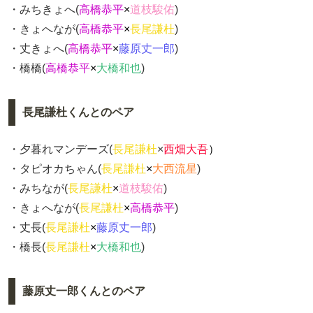
・みちきょへ(
高橋恭平
×
道枝駿佑
)
・きょへなが(
高橋恭平
×
長尾謙杜
)
・丈きょへ(
高橋恭平
×
藤原丈一郎
)
・橋橋(
高橋恭平
×
大橋和也
)
長尾謙杜くんとのペア
・夕暮れマンデーズ(
長尾謙杜
×
西畑大吾
）
・タピオカちゃん(
長尾謙杜
×
大西流星
)
・みちなが(
長尾謙杜
×
道枝駿佑
)
・きょへなが(
長尾謙杜
×
高橋恭平
)
・丈長(
長尾謙杜
×
藤原丈一郎
)
・橋長(
長尾謙杜
×
大橋和也
)
藤原丈一郎くんとのペア