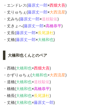
・エンドレス(
藤原丈一郎
×
西畑大吾
)
・丈りゅちぇ(
藤原丈一郎
×
大西流星
)
・丈みち(
藤原丈一郎
×
道枝駿佑
)
・丈きょへ(
藤原丈一郎
×
高橋恭平
)
・丈長(
藤原丈一郎
×
長尾謙杜
)
・丈橋(
藤原丈一郎
×
大橋和也
)
大橋和也くんとのペア
・西橋(
大橋和也
×
西畑大吾
)
・かずりゅちぇ(
大橋和也
×
大西流星
)
・道橋(
大橋和也
×
道枝駿佑
)
・橋橋(
大橋和也
×
高橋恭平
)
・橋長(
大橋和也
×
長尾謙杜
)
・丈橋(
大橋和也
×
藤原丈一郎
)