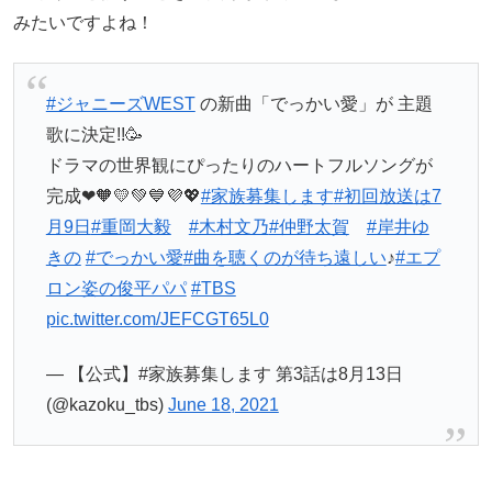
みたいですよね！
#ジャニーズWEST
の新曲「でっかい愛」が 主題
歌に決定!!🥳
ドラマの世界観にぴったりのハートフルソングが
完成❤🧡💛️💚💙💜💖
#家族募集します
#初回放送は7
月9日
#重岡大毅
#木村文乃
#仲野太賀
#岸井ゆ
きの
#でっかい愛
#曲を聴くのが待ち遠しい
♪
#エプ
ロン姿の俊平パパ
#TBS
pic.twitter.com/JEFCGT65L0
— 【公式】#家族募集します 第3話は8月13日
(@kazoku_tbs)
June 18, 2021