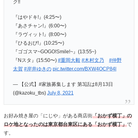
ク‼︎
『はやドキ!』(4:25〜)
『あさチャン!』(6:00〜)
『ラヴィット!』(8:00〜)
『ひるおび!』(10:25〜)
『ゴゴスマ~GOGO!Smile!~』(13:55~)
『Nスタ』(15:50〜)
#重岡大毅
#木村文乃
#仲野
太賀
#岸井ゆきの
pic.twitter.com/BXW4OCP84l
— 【公式】#家族募集します 第3話は8月13日
(@kazoku_tbs)
July 8, 2021
お好み焼き屋の「にじや」がある商店街
「おかず横丁」の
ロケ地となったのは東京都台東区にある「おかず横丁」
で
す。