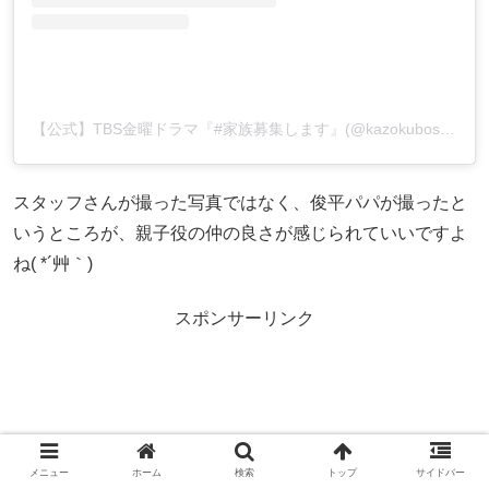
【公式】TBS金曜ドラマ『#家族募集します』(@kazokuboshuushimasu_tbs)がシェアした投稿
スタッフさんが撮った写真ではなく、俊平パパが撮ったと
いうところが、親子役の仲の良さが感じられていいですよ
ね( *´艸｀)
スポンサーリンク
メニュー
ホーム
検索
トップ
サイドバー