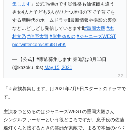
集します
」公式Twitterです😊性格も価値観も違う
男女4人と子ども3人がひとつ屋根の下で子育てを
する新時代のホームドラマ‼️最新情報や撮影の裏側
など…どしどし発信していきます‼️
#重岡大毅
#木
村文乃
#仲野太賀
#岸井ゆきの
#ジャニーズWEST
pic.twitter.com/c8tut8TvhK
— 【公式】#家族募集します 第3話は8月13日
(@kazoku_tbs)
May 15, 2021
「＃家族募集します」は2021年7月9日スタートのドラマで
す。
主演をつとめるのはジャニーズWESTの重岡大毅さん！
シングルファーザーという役どころですが、息子役の佐藤
遙灯くんと接するときの笑顔が素敵で、まるで本当のパパ