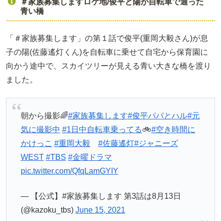
＃家族募集しますロケ地/俊平と陽が自転車で通った
青い橋
「＃家族募集します」の第１話で俊平(重岡大毅さん)が息
子の陽(佐藤遙灯くん)を自転車に乗せて自宅から保育園に
向かう途中で、スカイツリーが見える青い大きな橋を渡り
ました。
朝から撮影🌈
#家族募集します
#俊平パパとハル
#元
気に撮影中
#1日中自転車乗ってる
🚲
#空き時間に
かけっこ
#重岡大毅
#佐藤遙灯
#ジャニーズ
WEST
#TBS
#金曜ドラマ
pic.twitter.com/QfqLamGYIY
— 【公式】#家族募集します 第3話は8月13日
(@kazoku_tbs)
June 15, 2021