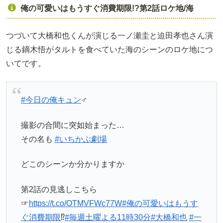
俺の可愛いはもうすぐ消費期限!?第2話ロケ地/海
つづいて大橋和也くんが演じる一ノ瀬圭と迫田孝也さん演
じる鏑木悟がタルトを食べていた海のシーンのロケ地につ
いてです。
#今日の俺キュン
‍♂️
撮影の合間に突如始まった…
その名も
#いちかぶ劇場
どこのシーンか分かりますか
第2話の見逃しこちら
☞
https://t.co/OTMVFWc77W
#俺の可愛いはもうす
ぐ消費期限
⁉︎
#毎週土曜よる11時30分
#大橋和也
#一