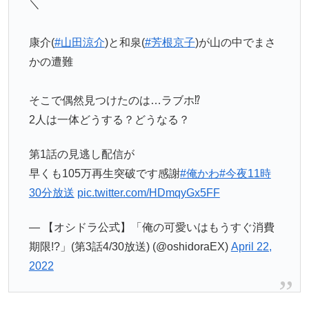
＼
康介(
#山田涼介
)と和泉(
#芳根京子
)が山の中でまさ
かの遭難
そこで偶然見つけたのは…ラブホ⁉️
2人は一体どうする？どうなる？
第1話の見逃し配信が
早くも105万再生突破です感謝
#俺かわ
#今夜11時
30分放送
pic.twitter.com/HDmqyGx5FF
— 【オシドラ公式】「俺の可愛いはもうすぐ消費
期限!?」(第3話4/30放送) (@oshidoraEX)
April 22,
2022