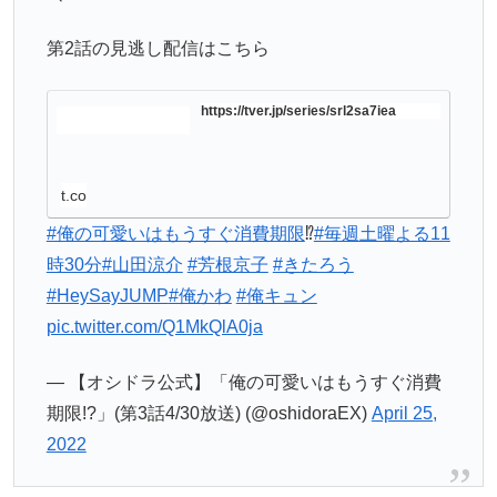
第2話の見逃し配信はこちら
https://tver.jp/series/srl2sa7iea
t.co
#俺の可愛いはもうすぐ消費期限
⁉︎
#毎週土曜よる11
時30分
#山田涼介
#芳根京子
#きたろう
#HeySayJUMP
#俺かわ
#俺キュン
pic.twitter.com/Q1MkQlA0ja
— 【オシドラ公式】「俺の可愛いはもうすぐ消費
期限!?」(第3話4/30放送) (@oshidoraEX)
April 25,
2022