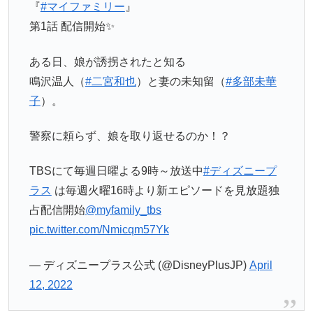
『
#マイファミリー
』
第1話 配信開始✨
ある日、娘が誘拐されたと知る
鳴沢温人（
#二宮和也
）と妻の未知留（
#多部未華
子
）。
警察に頼らず、娘を取り返せるのか！？
TBSにて毎週日曜よる9時～放送中
#ディズニープ
ラス
は毎週火曜16時より新エピソードを見放題独
占配信開始
@myfamily_tbs
pic.twitter.com/Nmicqm57Yk
— ディズニープラス公式 (@DisneyPlusJP)
April
12, 2022