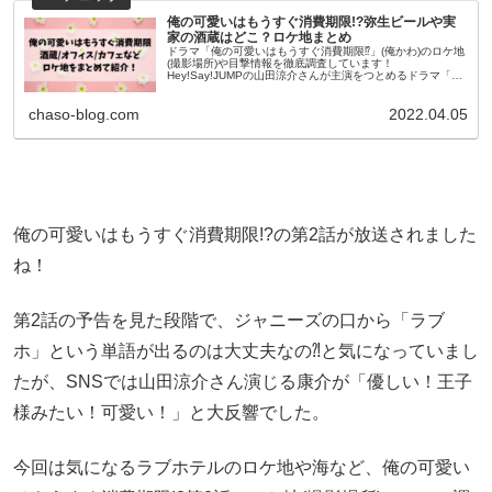
俺の可愛いはもうすぐ消費期限!?弥生ビールや実
家の酒蔵はどこ？ロケ地まとめ
ドラマ「俺の可愛いはもうすぐ消費期限⁉」(俺かわ)のロケ地
(撮影場所)や目撃情報を徹底調査しています！
Hey!Say!JUMPの山田涼介さんが主演をつとめるドラマ「俺
の可愛いはもうすぐ消費期限!?」通称「俺かわ」が4月...
chaso-blog.com
2022.04.05
俺の可愛いはもうすぐ消費期限!?の第2話が放送されました
ね！
第2話の予告を見た段階で、ジャニーズの口から「ラブ
ホ」という単語が出るのは大丈夫なの⁈と気になっていまし
たが、SNSでは山田涼介さん演じる康介が「優しい！王子
様みたい！可愛い！」と大反響でした。
今回は気になるラブホテルのロケ地や海など、俺の可愛い