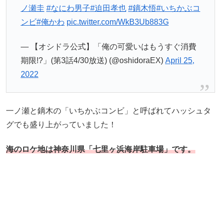
ノ瀬圭
#なにわ男子
#迫田孝也
#鏑木悟
#いちかぶコ
ンビ
#俺かわ
pic.twitter.com/WkB3Ub883G
— 【オシドラ公式】「俺の可愛いはもうすぐ消費
期限!?」(第3話4/30放送) (@oshidoraEX)
April 25,
2022
一ノ瀬と鏑木の「いちかぶコンビ」と呼ばれてハッシュタ
グでも盛り上がっていました！
海のロケ地は神奈川県「七里ヶ浜海岸駐車場」です。